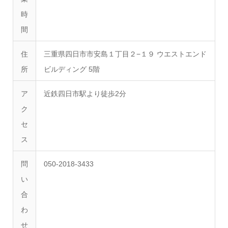
時
間
住
三重県四日市市安島１丁目２−１９ ウエストエンド
所
ビルディング 5階
ア
近鉄四日市駅より徒歩2分
ク
セ
ス
問
050-2018-3433
い
合
わ
せ