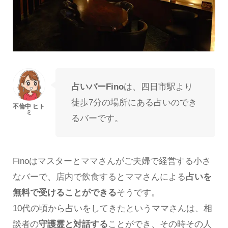
占いバーFino
は、四日市駅より
徒歩7分の場所にある占いのでき
るバーです。
Finoはマスターとママさんがご夫婦で経営する小さ
なバーで、店内で飲食するとママさんによる
占いを
無料で受けることができる
そうです。
10代の頃から占いをしてきたというママさんは、相
談者の
守護霊と対話する
ことができ、その時その人