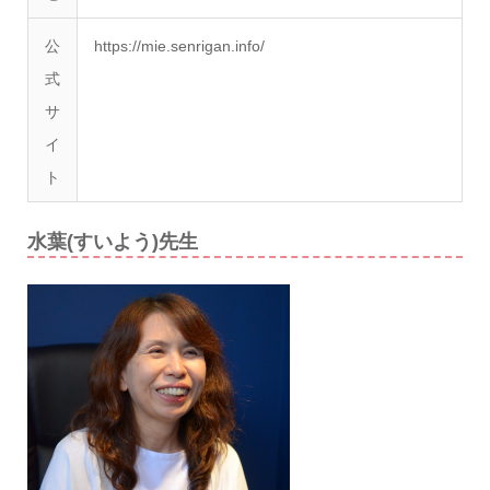
公
https://mie.senrigan.info/
式
サ
イ
ト
水葉(すいよう)先生