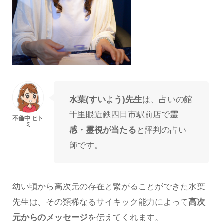
水葉(すいよう)先生
は、占いの館
千里眼近鉄四日市駅前店で
霊
感・霊視が当たる
と評判の占い
師です。
幼い頃から高次元の存在と繋がることができた水葉
先生は、その類稀なるサイキック能力によって
高次
元からのメッセージ
を伝えてくれます。