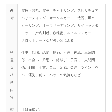
占
霊感・霊視、霊聴、チャネリング、スピリチュア
術
ルリーディング、オラクルカード、透視、風水、
ヒーリング、オーラリーディング、サイキックタ
ロット、姓名判断、数秘術、ルノルマンカード、
タロットカードなど占い師による
得
仕事、転職、恋愛、結婚、不倫、復縁、三角関
意
係、出会い、片思い、縁結び、子育て、人間関
な
係、副業、企業、自己肯定感、金運、ツインソウ
相
ル、運勢、前世、ペットの気持ちなど
談
内
容
鑑
​【対面鑑定】