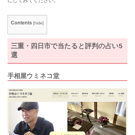
にしてみてください。
Contents
[
hide
]
三重・四日市で当たると評判の占い5
選
手相屋ウミネコ堂