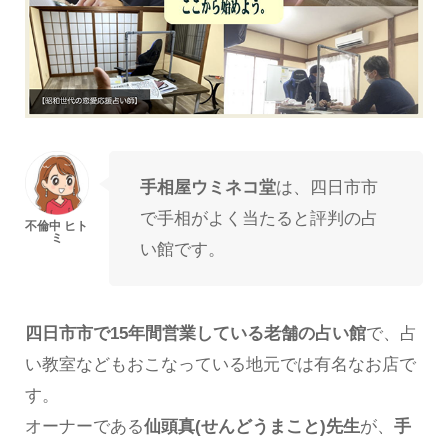
手相屋ウミネコ堂
は、四日市市
で手相がよく当たると評判の占
い館です。
四日市市で15年間営業している老舗の占い館
で、占
い教室などもおこなっている地元では有名なお店で
す。
オーナーである
仙頭真(せんどうまこと)先生
が、
手