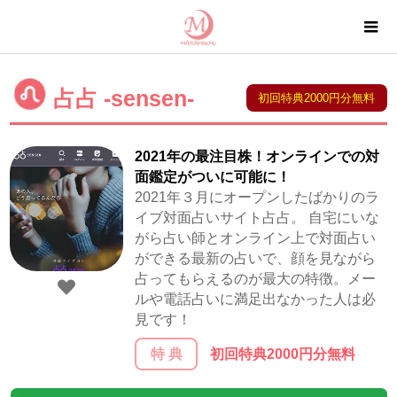
占占 -sensen-
初回特典2000円分無料
2021年の最注目株！オンラインでの対
面鑑定がついに可能に！
2021年３月にオープンしたばかりのラ
イブ対面占いサイト占占。 自宅にいな
がら占い師とオンライン上で対面占い
ができる最新の占いで、顔を見ながら
占ってもらえるのが最大の特徴。メー
ルや電話占いに満足出なかった人は必
見です！
特 典
初回特典2000円分無料