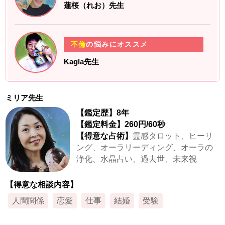
蓮桜（れお）先生
不倫
の悩みにオススメ
Kagla先生
ミリア先生
【鑑定歴】8年
【鑑定料金】260円
/60秒
【得意な占術】
霊感タロット、ヒーリ
ング、オーラリーディング、オーラの
浄化、水晶占い、過去世、未来視
【得意な相談内容】
人間関係
恋愛
仕事
結婚
受験