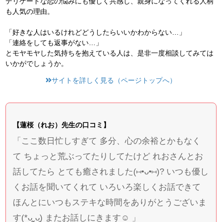
デリケートな恋の悩みにも優しく共感し、親身になってくれる人柄
も人気の理由。
「好きな人はいるけれどどうしたらいいかわからない…」
「連絡をしても返事がない…」
とモヤモヤした気持ちを抱えている人は、是非一度相談してみては
いかがでしょうか。
サイトを詳しく見る（ページトップへ）
【蓮桜（れお）先生の口コミ】
「ここ数日忙しすぎて 多分、心の余裕とかもなく
て ちょっと荒ぶってたりしてたけど れおさんとお
話してたら とても癒されました(⑅•ᴗ•⑅)? いつも優し
くお話を聞いてくれて いろいろ楽しくお話できて
ほんとにいつもステキな時間をありがとうございま
す(*ᴗ͈ˬᴗ͈) またお話しにきます☺︎︎ 」