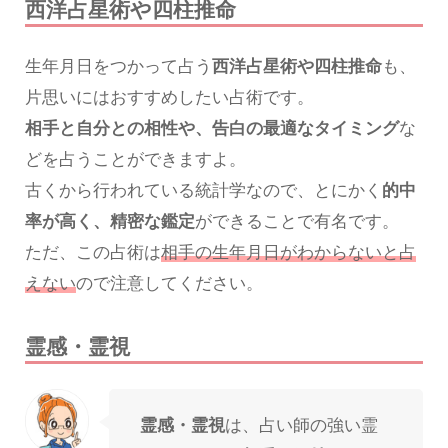
西洋占星術や四柱推命
生年月日をつかって占う
西洋占星術や四柱推命
も、
片思いにはおすすめしたい占術です。
相手と自分との相性や、告白の最適なタイミング
な
どを占うことができますよ。
古くから行われている統計学なので、とにかく
的中
率が高く、精密な鑑定
ができることで有名です。
ただ、この占術は
相手の生年月日がわからないと占
えない
ので注意してください。
霊感・霊視
霊感・霊視
は、占い師の強い霊