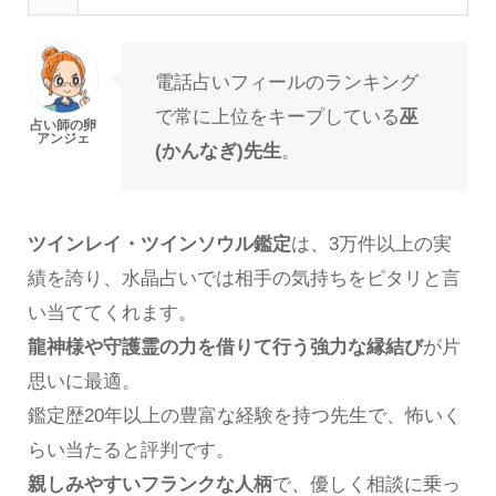
電話占いフィールのランキング
で常に上位をキープしている
巫
(かんなぎ)先生
。
ツインレイ・ツインソウル鑑定
は、3万件以上の実
績を誇り、水晶占いでは相手の気持ちをピタリと言
い当ててくれます。
龍神様や守護霊の力を借りて行う強力な縁結び
が片
思いに最適。
鑑定歴20年以上の豊富な経験を持つ先生で、怖いく
らい当たると評判です。
親しみやすいフランクな人柄
で、優しく相談に乗っ