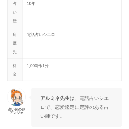
占
10年
い
歴
所
電話占いシエロ
属
先
料
1,000円/1分
金
アルミネ先生
は、電話占いシエ
ロで、恋愛鑑定に定評のある占
い師です。