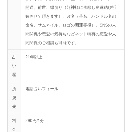
開運、前世、縁切り（龍神様に依頼し良縁結び祈
祷させて頂きます）、改名（芸名、ハンドル名の
命名、サムネイル、ロゴの開運霊視）、SNSの人
間関係や恋愛の気持ちなどネット特有の恋愛や人
間関係のご相談も可能です。
占
21年以上
い
歴
所
電話占いフィール
属
先
料
290円/1分
金