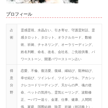
プロフィール
占
霊感霊視、水晶占い、引き寄せ、守護霊対話、霊
術
感タロット、タロット、オラクルカード、数秘
術、祈祷、チャネリング、オーラリーディング、
姓名判断、命名、改名、会社名、ご先祖供養、パ
ワーストーン、開運パワーストーン占い
得
恋愛、不倫、復活愛、復縁、縁結び、龍神結び、
意
幸せ結び、ツインレイ、ツインソウル、アカシッ
分
クレコードリーディング、天からの声、魂の使
野
命、ペットの気持ち、霊気ヒーリング、波動修
正、ーパワー送り、金運、仕事、健康、人間関
係、家庭、国際結婚、除霊、祈祷（祝詞奉上）、