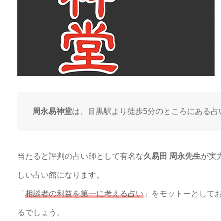
周永易神堂
は、目黒駅より徒歩5分のところにある占
当たると評判の占い師として有名な
久易田 周永先生
が実
しい占い館になります。
「
相談者の利益を第一に考える占い
」をモットーとして
るでしょう。