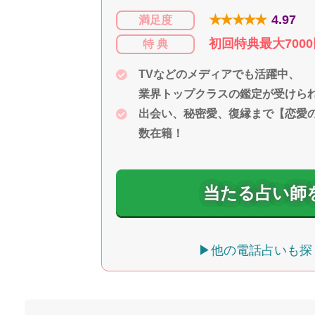
★★★★★
4.97
満足度
初回特典最大700
特 典
TVなどのメディアでも活躍中、
業界トップクラスの鑑定が受けら
出会い、秘密愛、復縁まで【恋愛
数在籍！
当たる占い師
▶他の電話占いも探