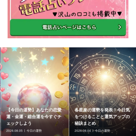
【今日の運勢】あなたの恋愛
各星座の運勢を発表！今日気
運・金運・総合運を今すぐチ
をつけることと運気アップの
ェックしよう
秘訣まとめ
2026.08.05
今日の運勢
2026.08.04
今日の運勢