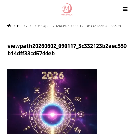
BLOG
viewpath20260602_090117_3c332123b2eec350b14dff33cd5744eb
viewpath20260602_090117_3c332123b2eec350
b14dff33cd5744eb