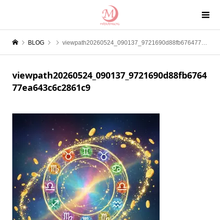
BLOG
viewpath20260524_090137_9721690d88fb676477ea643c6c2861c9
viewpath20260524_090137_9721690d88fb6764
77ea643c6c2861c9