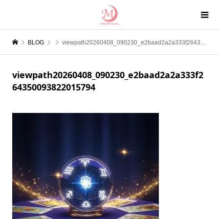
BLOG
viewpath20260408_090230_e2baad2a2a333f264350093822015794
viewpath20260408_090230_e2baad2a2a333f2
64350093822015794