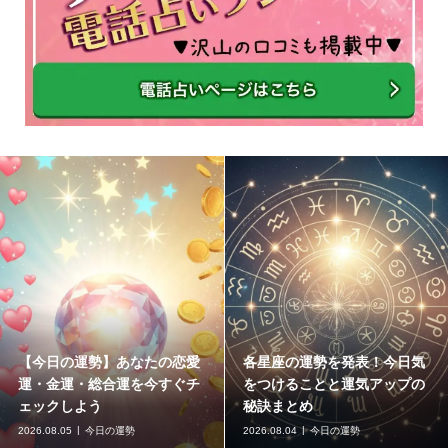
【今日の運勢】あなたの恋愛
各星座の運勢を発表！今日気
運・金運・総合運を今すぐチ
をつけることと運気アップの
ェックしよう
秘訣まとめ
2026.08.05
今日の運勢
2026.08.04
今日の運勢