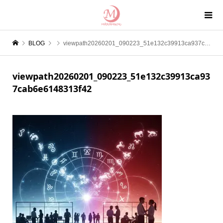
BLOG
viewpath20260201_090223_51e132c39913ca937cab6e6148313f42
viewpath20260201_090223_51e132c39913ca93
7cab6e6148313f42