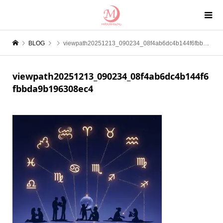
BLOG
viewpath20251213_090234_08f4ab6dc4b144f6fbbda9b196308ec4
viewpath20251213_090234_08f4ab6dc4b144f6
fbbda9b196308ec4