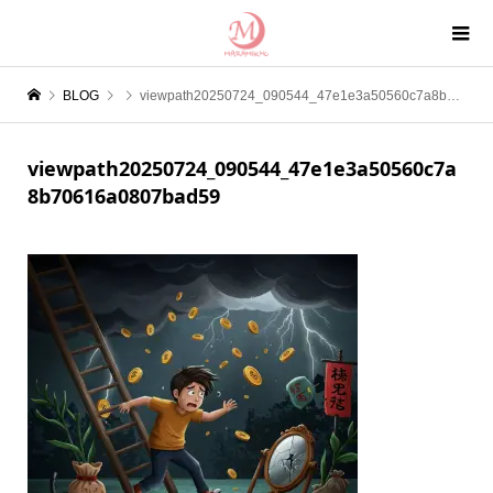
BLOG
viewpath20250724_090544_47e1e3a50560c7a8b70616a0807bad59
viewpath20250724_090544_47e1e3a50560c7a
8b70616a0807bad59