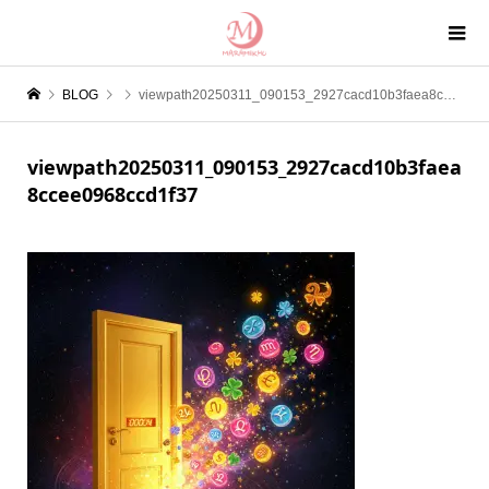
BLOG
viewpath20250311_090153_2927cacd10b3faea8ccee0968ccd1f37
viewpath20250311_090153_2927cacd10b3faea
8ccee0968ccd1f37