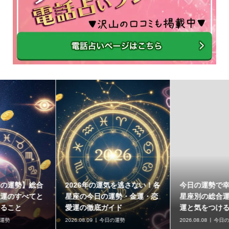
さない！各
今日の運勢で幸運を掴む！12
【2026年最新版】
・金運・恋
星座別の総合運・恋愛運・金
今日の運勢と絶対
運と気をつけること
ること
2026.08.08
今日の運勢
2026.08.07
今日の運勢