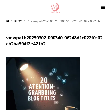
BLOG
viewpath20250302_090340_06248d1c022f0c62cb2ba594f2e421b2
viewpath20250302_090340_06248d1c022f0c62
cb2ba594f2e421b2