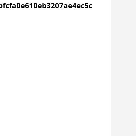
bfcfa0e610eb3207ae4ec5c