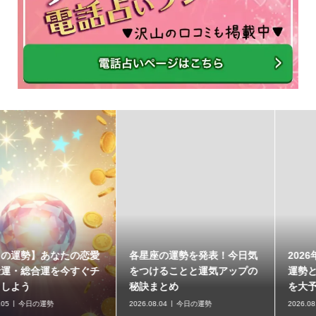
愛
各星座の運勢を発表！今日気
2026年の運気を掴む！今日
チ
をつけることと運気アップの
運勢と各星座の金運・恋愛
秘訣まとめ
を大予測
2026.08.04
今日の運勢
2026.08.03
今日の運勢