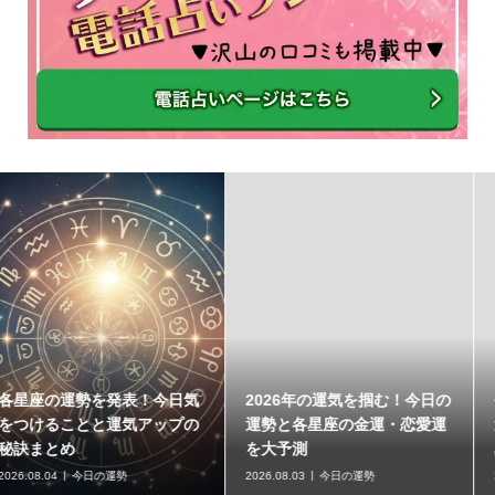
日気
2026年の運気を掴む！今日の
今日の運勢ランキング！
プの
運勢と各星座の金運・恋愛運
運・金運・総合運が絶好
を大予測
星座はどれ？
2026.08.03
今日の運勢
2026.08.02
今日の運勢