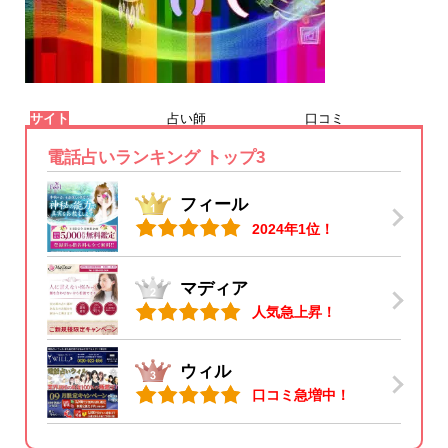
サイト
占い師
口コミ
電話占いランキング トップ3
フィール
2024年1位！
マディア
人気急上昇！
ウィル
口コミ急増中！