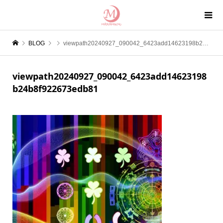
BLOG
viewpath20240927_090042_6423add14623198b24b8f922673edb81
viewpath20240927_090042_6423add14623198
b24b8f922673edb81