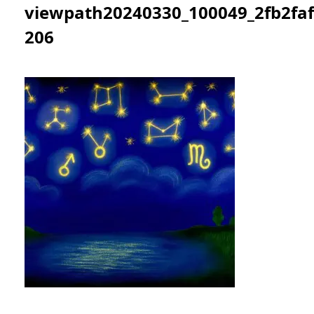
viewpath20240330_100049_2fb2fa
206