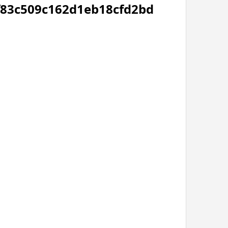
f83c509c162d1eb18cfd2bd