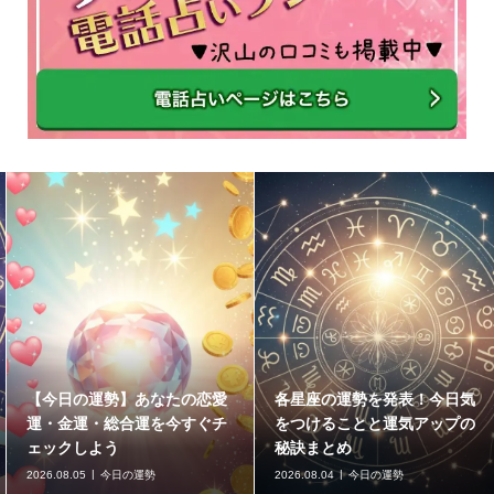
【今日の運勢】あなたの恋愛
各星座の運勢を発表！今日気
運・金運・総合運を今すぐチ
をつけることと運気アップの
ェックしよう
秘訣まとめ
2026.08.05
今日の運勢
2026.08.04
今日の運勢