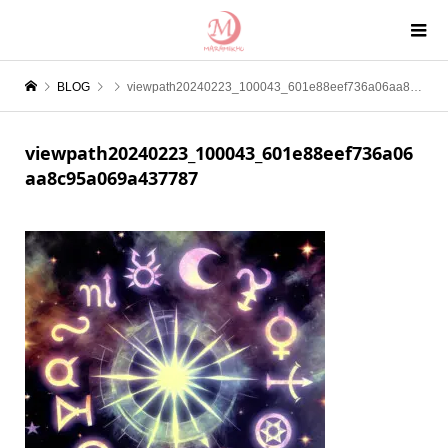
BLOG
viewpath20240223_100043_601e88eef736a06aa8c95a069a437787
viewpath20240223_100043_601e88eef736a06
aa8c95a069a437787