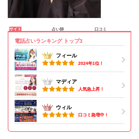
サイト
占い師
口コミ
電話占いランキング トップ3
フィール
2024年1位！
マディア
人気急上昇！
ウィル
口コミ急増中！