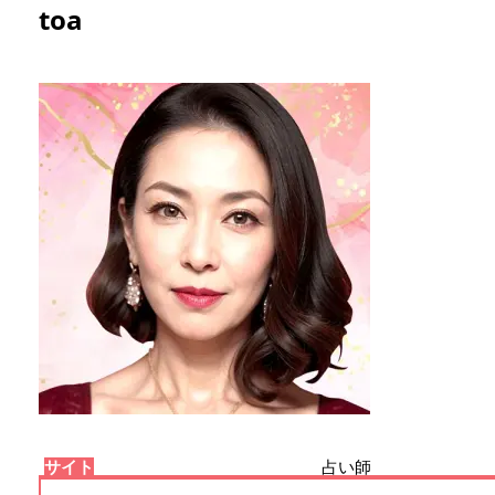
toa
サイト
占い師