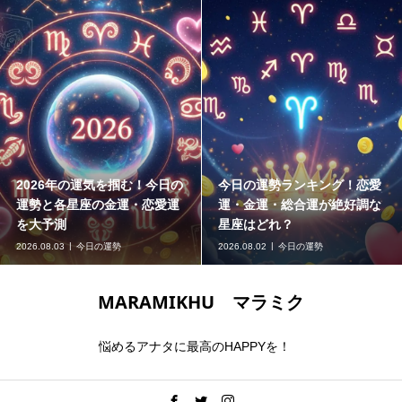
2026年の運気を掴む！今日の
今日の運勢ランキング！恋愛
運勢と各星座の金運・恋愛運
運・金運・総合運が絶好調な
を大予測
星座はどれ？
2026.08.03
今日の運勢
2026.08.02
今日の運勢
MARAMIKHU マラミク
悩めるアナタに最高のHAPPYを！