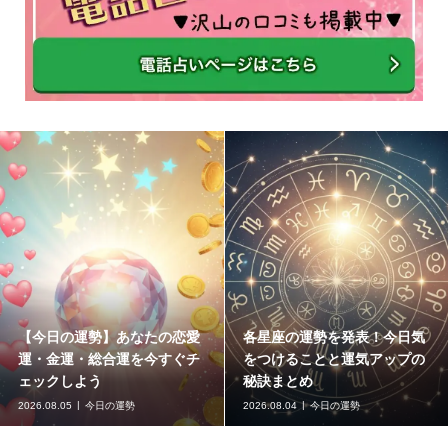
【今日の運勢】あなたの恋愛
各星座の運勢を発表！今日気
運・金運・総合運を今すぐチ
をつけることと運気アップの
ェックしよう
秘訣まとめ
2026.08.05
今日の運勢
2026.08.04
今日の運勢