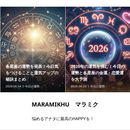
各星座の運勢を発表！今日気
2026年の運気を掴む！今日の
をつけることと運気アップの
運勢と各星座の金運・恋愛運
秘訣まとめ
を大予測
2026.08.04
今日の運勢
2026.08.03
今日の運勢
MARAMIKHU マラミク
悩めるアナタに最高のHAPPYを！