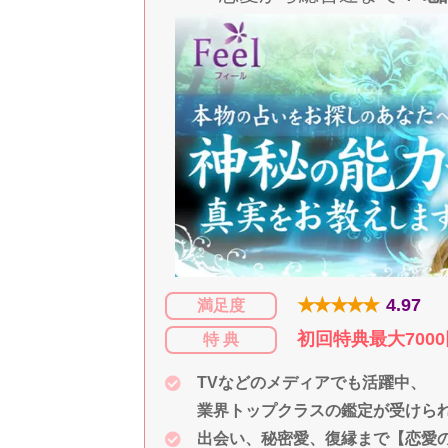
★★★★★
4.97
満足度
初回特典最大700
特 典
TVなどのメディアでも活躍中、
業界トップクラスの鑑定が受けら
出会い、秘密愛、復縁まで【恋愛