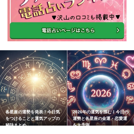
各星座の運勢を発表！今日気
2026年の運気を掴む！今日の
をつけることと運気アップの
運勢と各星座の金運・恋愛運
秘訣まとめ
を大予測
2026.08.04
今日の運勢
2026.08.03
今日の運勢