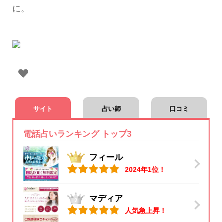
に。
サイト
占い師
口コミ
電話占いランキング トップ3
フィール
2024年1位！
マディア
人気急上昇！