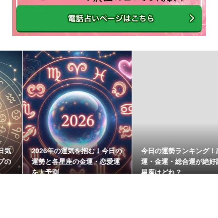
2026年の運気を掴む！今日の
今日の運勢ランキング！恋愛
運勢と各星座の金運・恋愛運
運・金運・総合運が絶好調な
を大予測
星座はどれ？
2026.08.03
今日の運勢
2026.08.02
今日の運勢
MARAMIKHU マラミク