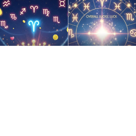
日の運勢ランキング！恋愛
今日気をつけることはこれ！
【
・金運・総合運が絶好調な
各星座の運勢と総合運をチェ
と
座はどれ？
ックしてね
ラ
.08.02
今日の運勢
2026.08.01
今日の運勢
2026
MARAMIKHU マラミク
悩めるアナタに最高のHAPPYを！