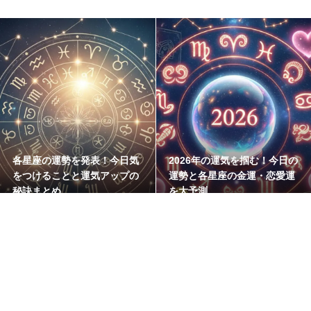
各星座の運勢を発表！今日気
2026年の運気を掴む！今日の
をつけることと運気アップの
運勢と各星座の金運・恋愛運
秘訣まとめ
を大予測
2026.08.04
今日の運勢
2026.08.03
今日の運勢
MARAMIKHU マラミク
悩めるアナタに最高のHAPPYを！