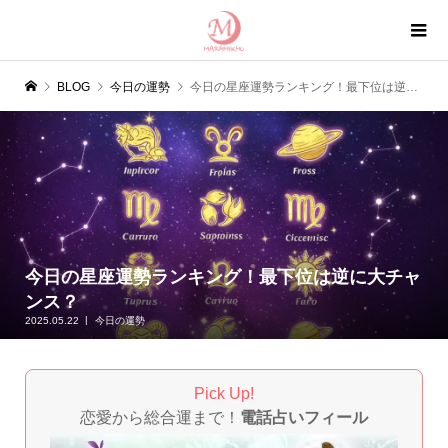
BLOG
今日の運勢
今日の星座運勢ランキング！最下位は逆に大チャンス？
今日の星座運勢ランキング！最下位は逆に大チャ
ンス？
2025.05.22
今日の運勢
Pick Up!
恋愛から総合運まで！
電話占いフィール