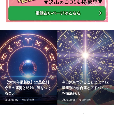
は？12
【今日の運勢】あなたの恋愛
各星座の運勢を発表
ドバイス
運・金運・総合運を今すぐチ
をつけることと運気
ェックしよう
秘訣まとめ
2026.08.05
今日の運勢
2026.08.04
今日の運勢