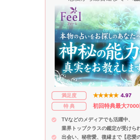
★★★★★
4.97
満足度
初回特典最大700
特 典
TVなどのメディアでも活躍中、
業界トップクラスの鑑定が受けら
出会い、秘密愛、復縁まで【恋愛