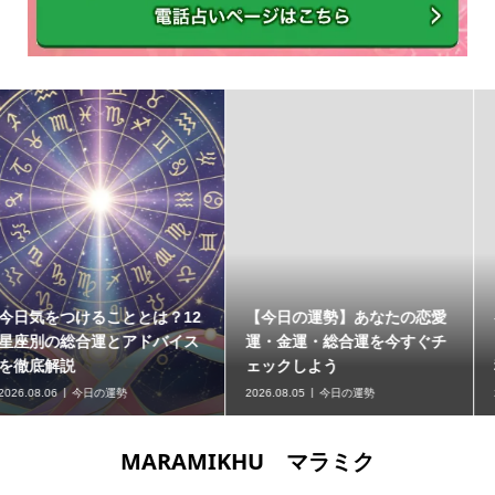
12
【今日の運勢】あなたの恋愛
各星座の運勢を発表！今
イス
運・金運・総合運を今すぐチ
をつけることと運気アッ
ェックしよう
秘訣まとめ
2026.08.05
今日の運勢
2026.08.04
今日の運勢
MARAMIKHU マラミク