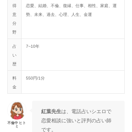
得
恋愛、結婚、不倫、復縁、仕事、相性、家庭、運
意
勢、未来、過去、心理、人生、金運
分
野
占
7~10年
い
歴
料
550円/1分
金
紅葉先生
は、電話占いシエロで
恋愛相談に強いと評判の占い師
です。