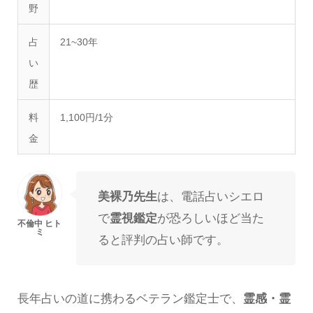
野
占
21~30年
い
歴
料
1,100円/1分
金
美裸乃先生
は、電話占いシエロ
で
霊視鑑定
が恐ろしいほど当た
ると評判の占い師です。
長年占いの道に携わるベテラン鑑定士で、
霊感・霊