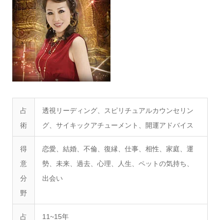
占
透視リーディング、スピリチュアルカウンセリン
術
グ、サイキックアチューメント、開運アドバイス
得
恋愛、結婚、不倫、復縁、仕事、相性、家庭、運
意
勢、未来、過去、心理、人生、ペットの気持ち、
分
出会い
野
占
11~15年