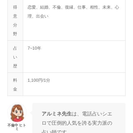
得
恋愛、結婚、不倫、復縁、仕事、相性、未来、心
意
理、出会い
分
野
占
7~10年
い
歴
料
1,100円/1分
金
アルミネ先生
は、電話占いシエ
ロで圧倒的人気を誇る実力派の
占い師です。