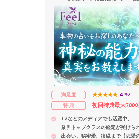
★★★★★
4.97
満足度
初回特典最大700
特 典
TVなどのメディアでも活躍中、
業界トップクラスの鑑定が受けら
出会い、秘密愛、復縁まで【恋愛