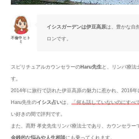
イシスガーデンは伊豆高原
は、豊かな自
ロンです。
スピリチュアルカウンセラーの
Haru先生
と、リンパ療法
す。
2014年に旅行で訪れた伊豆高原の魅力に惹かれ、2016
Haru先生の
イシス占い
は、
「何も話していないのにすべ
い好きの間で評判です。
また、髙野 孝史先生リンパ療法士であり、カウンセラー
金銭的な悩みや人生相談
にも乗ってくれます。