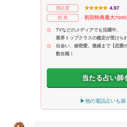
★★★★★
4.97
満足度
初回特典最大700
特 典
TVなどのメディアでも活躍中、
業界トップクラスの鑑定が受けら
出会い、秘密愛、復縁まで【恋愛
数在籍！
当たる占い師
▶他の電話占いも探